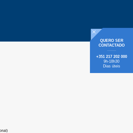
QUERO
SER
CONTACTADO
+351 217 202 000
9h-18h30
Dias úteis
onal)