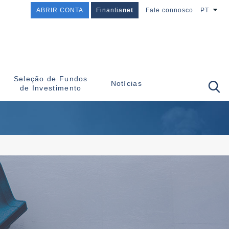
ABRIR CONTA
Finantia
net
Fale connosco
PT
Seleção de Fundos
Notícias
de Investimento