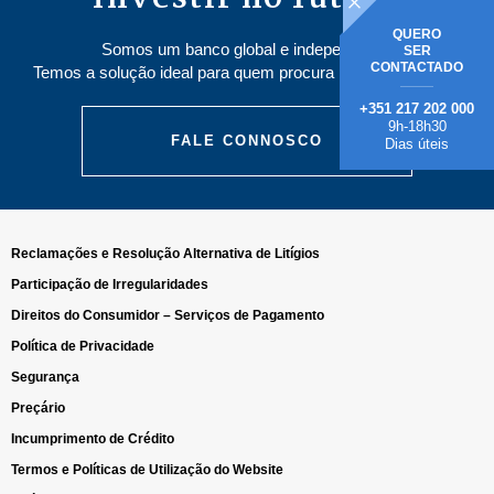
QUERO
Somos um banco global e independente.
SER
CONTACTADO
Temos a solução ideal para quem procura poupar e investir.
+351 217 202 000
9h-18h30
FALE CONNOSCO
Dias úteis
Reclamações e Resolução Alternativa de Litígios
Participação de Irregularidades
Direitos do Consumidor – Serviços de Pagamento
Política de Privacidade
Segurança
Preçário
Incumprimento de Crédito
Termos e Políticas de Utilização do Website