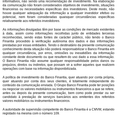
informativos, não sendo uma recomendação de investimento. Na elaboração
da comunicação não foram considerados objetivos de investimento, situações
financeiras ou necessidades específicas dos investidores. Deste modo, não
houve qualquer adequação da informação a qualquer investidor efetivo ou
potencial, nem foram consideradas quaisquer circunstâncias específicas
relativamente aos referidos investidores.
As informações divulgadas têm por base as condições de mercado existentes
à data, assim como informações recolhidas junto de entidades terceiras
reconhecidas, sendo estas fontes de carácter público, não tendo o Banco
Finantia procedido à verificação autónoma dos dados e das informações
prestadas por essas entidades. Tendo o destinatário da presente comunicação
conhecimento desta situação não poderá responsabilizar o Banco Finantia em
qualquer circunstância, por erros, omissões ou inexatidões da informação
constante deste documento ou que resultem do uso dado a essa informação.
O Banco Finantia não assume qualquer responsabilidade pelos danos ou
prejuízos, diretos ou indiretos, que possam vir a sofrer aqueles que realizem
operações com base na informação disponibilizada.
A política de investimento do Banco Finantia, quer atuando por conta própria,
quer atuando por conta dos seus clientes, é totalmente independente do
conteúdo da comunicação enviada. O Grupo Banco Finantia pode ter posições
ou negociar os valores mobiliários ou instrumentos financeiros a que se refere,
antes ou depois da presente comunicação, bem como pode prestar ou ser
candidato à prestação de serviços bancários aos emitentes dos referidos
valores mobiliários ou instrumentos financeiros.
A autoridade de supervisão competente do Banco Finantia é a CMVM, estando
registado na mesma com o número 109.