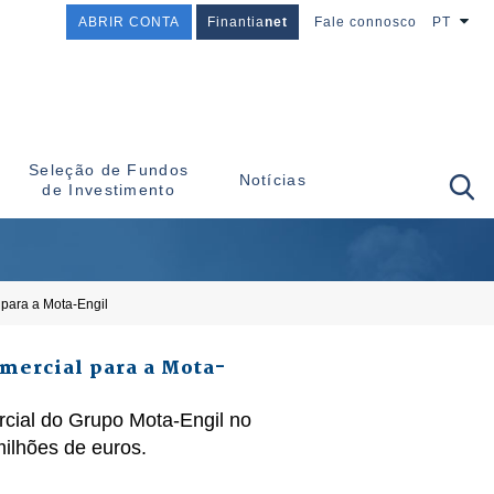
ABRIR CONTA
Finantia
net
Fale connosco
PT
Seleção de Fundos
Notícias
de Investimento
para a Mota-Engil
mercial para a Mota-
cial do Grupo Mota-Engil no
ilhões de euros.