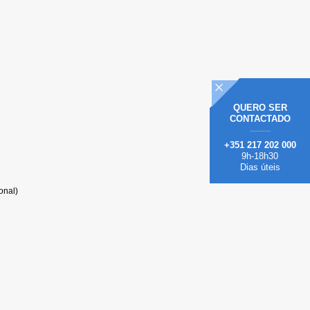
QUERO
SER
CONTACTADO
+351 217 202 000
9h-18h30
Dias úteis
onal)