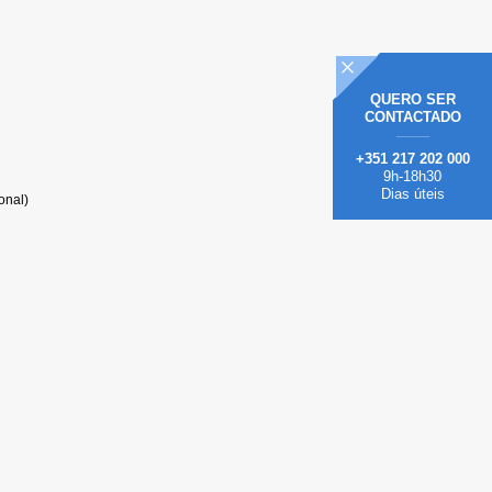
QUERO
SER
CONTACTADO
+351 217 202 000
9h-18h30
Dias úteis
onal)