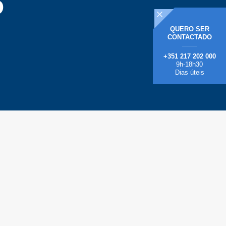
o
QUERO
SER
CONTACTADO
+351 217 202 000
9h-18h30
Dias úteis