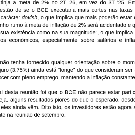
tinja a meta de 2% no 2T '26, em vez do 3T '25. Em
uestão de se o BCE executaria mais cortes nas taxas 
 carácter
dovish
, o que implica que mais poderão estar
minho rumo à meta de inflação de 2% será acidentado e 
 sua existência como na sua magnitude”, o que implica 
s económicos, especialmente sobre salários e infla
o tenha fornecido qualquer orientação sobre o momen
 juro (3,75%) ainda está “longe” do que consideram ser 
scer com pleno emprego, mantendo a inflação constant
desta reunião foi que o BCE não parece estar part
ja, alguns resultados piores do que o esperado, desde
eles ainda vêm. Dito isto, os investidores estão agora 
nte na reunião de setembro.