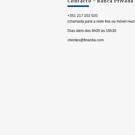
Contacto – Banca Privada
+351 217 202 020
(chamada para a rede fixa ou móvel naci
Dias úteis das 9h00 às 18h30
clientes@finantia.com