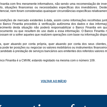
Finantia com fins meramente informativos, não sendo uma recomendação de inv
nto, situações financeiras ou necessidades específicas dos investidores. D
otencial, nem foram consideradas quaisquer circunstâncias específicas relativament
ondições de mercado existentes à data, assim como informações recolhidas junt
o o Banco Finantia procedido à verificação autónoma dos dados e das informa
ecimento desta situação não poderá responsabilizar o Banco Finantia em qual
 documento ou que resultem do uso dado a essa informação. O Banco Finantia 
 possam vir a sofrer aqueles que realizem operações com base na informação dispo
ia, quer atuando por conta própria, quer atuando por conta dos seus cliente
pode ter posições ou negociar os valores mobiliários ou instrumentos financeiros
ndidato à prestação de serviços bancários aos emitentes dos referidos valores mo
anco Finantia é a CMVM, estando registado na mesma com o número 109.
VOLTAR AO INÍCIO