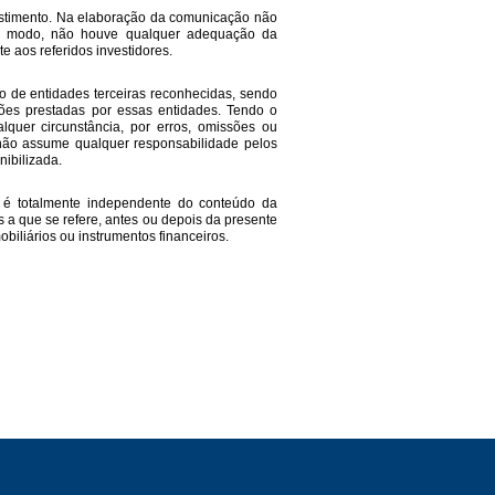
estimento. Na elaboração da comunicação não
este modo, não houve qualquer adequação da
e aos referidos investidores.
o de entidades terceiras reconhecidas, sendo
ções prestadas por essas entidades. Tendo o
quer circunstância, por erros, omissões ou
não assume qualquer responsabilidade pelos
nibilizada.
s, é totalmente independente do conteúdo da
 a que se refere, antes ou depois da presente
biliários ou instrumentos financeiros.