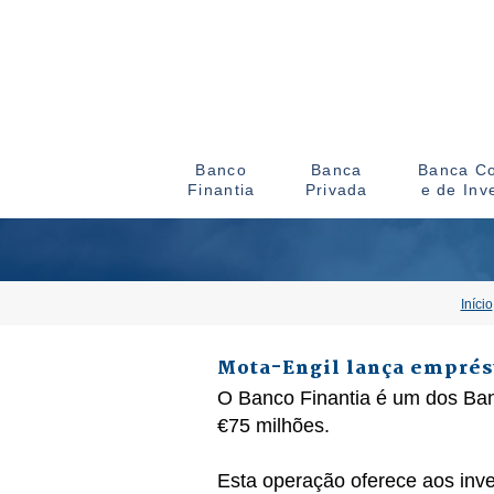
Banco
Banca
Banca Co
Finantia
Privada
e de Inv
Início
Mota-Engil lança emprést
O Banco Finantia é um dos Ban
€75 milhões.
Esta operação oferece aos inve