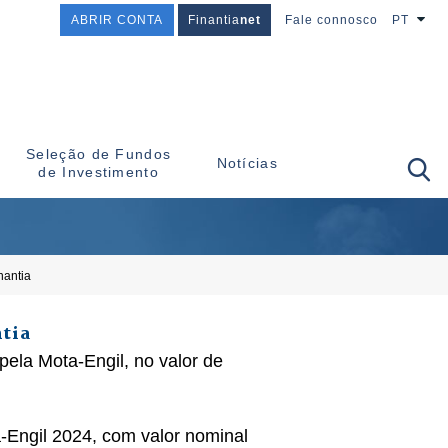
ABRIR CONTA
Finantia
net
Fale connosco
PT
Seleção de Fundos
Notícias
de Investimento
nantia
tia
ela Mota-Engil, no valor de
-Engil 2024, com valor nominal