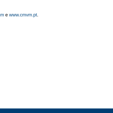
om
e
www.cmvm.pt
.