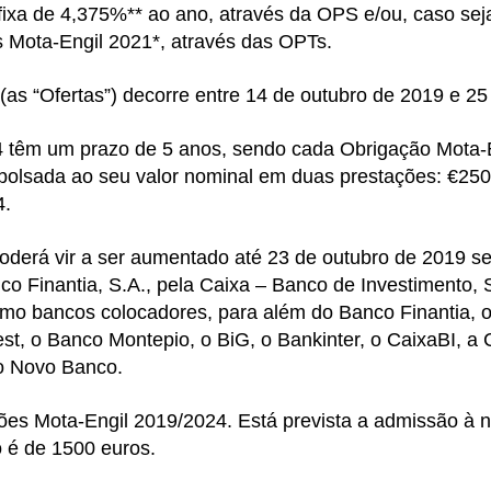
 fixa de 4,375%** ao ano, através da OPS e/ou, caso sej
s Mota-Engil 2021*, através das OPTs.
as “Ofertas”) decorre entre 14 de outubro de 2019 e 25
 têm um prazo de 5 anos, sendo cada Obrigação Mota-E
mbolsada ao seu valor nominal em duas prestações: €25
4.
 poderá vir a ser aumentado até 23 de outubro de 2019 se
o Finantia, S.A., pela Caixa – Banco de Investimento, S
mo bancos colocadores, para além do Banco Finantia, o
t, o Banco Montepio, o BiG, o Bankinter, o CaixaBI, a
o Novo Banco.
ações Mota-Engil 2019/2024. Está prevista a admissão à
 é de 1500 euros.