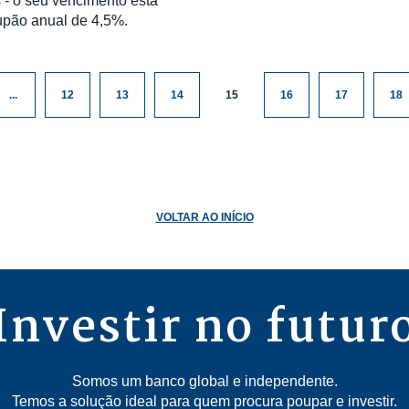
 - o seu vencimento está
upão anual de 4,5%.
...
12
13
14
15
16
17
18
VOLTAR AO INÍCIO
Investir no futur
Somos um banco global e independente.
Temos a solução ideal para quem procura poupar e investir.