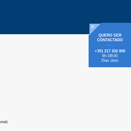
QUERO
SER
CONTACTADO
+351 217 202 000
9h-18h30
Dias úteis
onal)