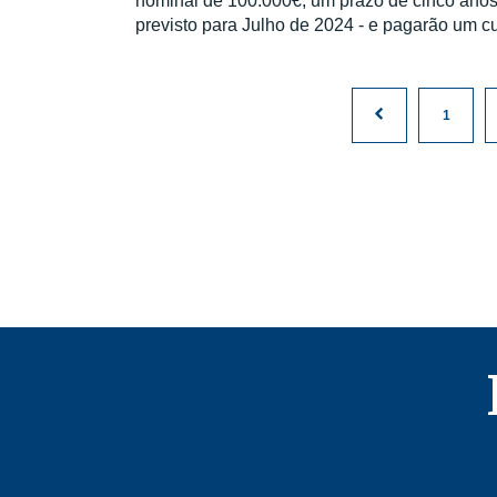
nominal de 100.000€, um prazo de cinco anos
previsto para Julho de 2024 - e pagarão um c
1